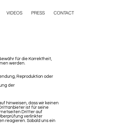
VIDEOS
PRESS
CONTACT
ewähr für die Korrektheit,
ommen werden.
wendung, Reproduktion oder
tung der
uf hinweisen, dass wir keinen
ttanbieter ist für seine
rnetseiten Dritter auf
berprüfung verlinkter
en reagieren. Sobald uns ein