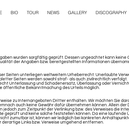
E
BIO
TOUR
NEWS
GALLERY
DISCOGRAPHY
ngaben wurden sorgfältig geprüft. Dessen ungeachtet kann keine G
Aktualität der Angaben bzw. bereitgestellten Informationen übern
ieser Seiten unterliegen weltweitem Urheberrecht. Unerlaubte Ver
etter Seiten werden sowohl straf- als auch zivilrechtlich verfolgt.
lrecht Unterlassung und Schadenersatz, Überlassung oder Vernich
ie öffentliche Bekanntmachung des Urteils möglich.
weise zu Internangeboten Dritter enthalten. Wir möchten Sie dara
emnach auch keine Gewähr dafür übernehmen können. Allein der Dri
n jedoch zum Zeitpunkt der Verlinkung bzw. des Verweises die Inte
e geprüft und keine solche feststellen können. Da eine laufende Ü
icht zumutbar ist, können wir lediglich bei konkreten Anhaltspunkt
r derartige Links bzw. Verweise umgehend entfernen.